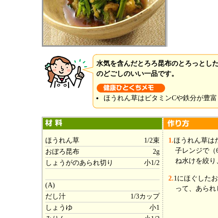
水気を含んだとろろ昆布のとろっとし
のどごしのいい一品です。
ほうれん草はビタミンCや鉄分が豊富
ほうれん草
1/2束
1.
ほうれん草は
子レンジで（6
おぼろ昆布
2g
ね水けを絞り
しょうがのあられ切り
小1/2
2.
1にほぐしたお
(A)
って、あられ
だし汁
1/3カップ
しょうゆ
小1