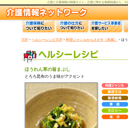
介護と介護保険の情報
サイト。
介護
に関する基礎知識から、
介
TOP
>
ヘルシーレシピTOP
>
料理ジャンルからさがす（和風）
> ほ
ほうれん草の翁まぶし
とろろ昆布のうま味がアクセント