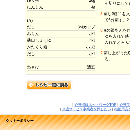
ゆり根
20g
ん切りにして
にんじん
4g
5.
蒸し碗に1を
で5分蒸す。
(A)
だし
3/4カップ
6.
Aの銀あんを
みりん
小1
ゆを入れて熱
薄口しょうゆ
小1
入れてとろみ
かたくり粉
小1/2
7.
蒸し上がった
だし
小1
る。
わさび
適宜
｜
介護情報ネットワークTOP
｜
介護保
｜
介護サービス事業者を探したい
｜
福祉用具
クッキーポリシー