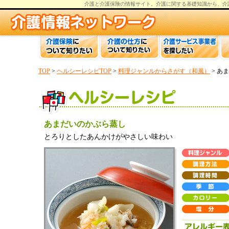
介護と介護保険の情報
サイト。
介護
に関する基礎知識から、
介
TOP
>
ヘルシーレシピTOP
>
料理ジャンルからさがす（和風）
> あ
あまだいのかぶら蒸し
とろりとしたあんかけがやさしい味わい