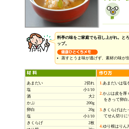
料亭の味をご家庭でも召し上がれ。と
ップ。
蒸すとうま味が逃げず、素材の味が
あまだい
2切れ
1.
あまだいは塩
塩
小1/10
2.
かぶは皮を厚
酒
大2
をきって卵白
かぶ
200g
卵白
20g
3.
きくらげはた
てせん切りに
塩
小1/10
きくらげ
2枚
4.
ゆり根はりん