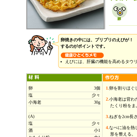
卵焼きの中には、プリプリのえびが！
するのがポイントです。
えびには、肝臓の機能を高めるタウ
卵
3個
1.
卵を割りほぐ
塩
少々
2.
小海老は背わ
小海老
30g
たくり粉をま
(A)
3.
ねぎを2cm長
塩
少々
4.
なべに油を熱
酒
小1
形を整える。