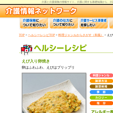
介護と介護保険の情報
サイト。
介護
に関する基礎知識から、
介
TOP
>
ヘルシーレシピTOP
>
料理ジャンルからさがす（和風）
> え
えび入り卵焼き
卵はふわふわ、えびはプリップリ