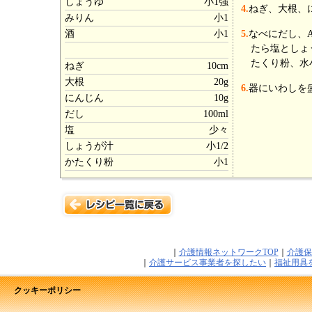
しょうゆ
小1強
4.
ねぎ、大根、
みりん
小1
酒
小1
5.
なべにだし、
たら塩としょ
たくり粉、水
ねぎ
10cm
大根
20g
6.
器にいわしを
にんじん
10g
だし
100ml
塩
少々
しょうが汁
小1/2
かたくり粉
小1
｜
介護情報ネットワークTOP
｜
介護保
｜
介護サービス事業者を探したい
｜
福祉用具
クッキーポリシー