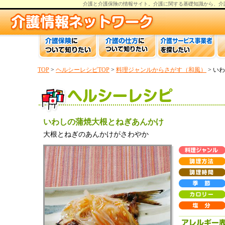
介護と介護保険の情報
サイト。
介護
に関する基礎知識から、
介
TOP
>
ヘルシーレシピTOP
>
料理ジャンルからさがす（和風）
> い
いわしの蒲焼大根とねぎあんかけ
大根とねぎのあんかけがさわやか