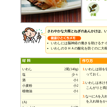
さわやかな大根とねぎのあんかけは、
いわしには脳神経の働きを助けるナ
いわしのＤＨＡの酸化を防ぐのに大根
いわし
2尾(140g)
1.
いわしは頭を
っておく。
塩
少々
酒
小1
2.
いわしは水け
小麦粉
小2
こんがりと両
植物油
小1
3.
なべにAを入
を入れ味をか
(A)