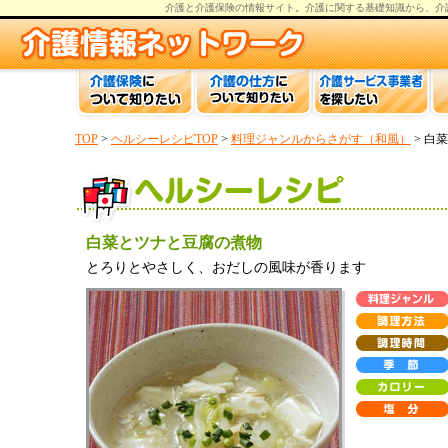
介護と介護保険の情報
サイト。
介護
に関する基礎知識から、
介
TOP
>
ヘルシーレシピTOP
>
料理ジャンルからさがす（和風）
> 白
白菜とツナと豆腐の煮物
とろりとやさしく、おだしの風味が香ります