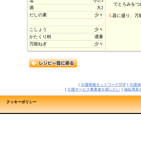
塩
小2/3
でとろみをつ
酒
大2
だしの素
少々
5.
器に盛り、万
こしょう
少々
かたくり粉
適量
万能ねぎ
少々
｜
介護情報ネットワークTOP
｜
介護保
｜
介護サービス事業者を探したい
｜
福祉用具
クッキーポリシー