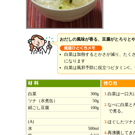
おだしの風味が香る、豆腐がとろりと
白菜は加熱するとかさが減り、たく
になります
白菜は風邪予防に役立つビタミンC
白菜
300g
1.
白菜は一口大
ツナ（水煮缶）
50g
2.
なべに白菜と
絹ごし豆腐
100g
で煮る。
(A)
3.
ほぐしたツナと
水
500ml
4.
再沸騰してき