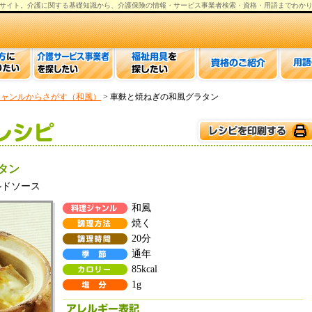
サイト。
介護
に関する基礎知識から、
介護保険の情報
・サービス事業者検索・資格・用語までわか
ジャンルからさがす（和風）
> 車麩と焼ねぎの和風グラタン
タン
ルドソース
和風
焼く
20分
通年
85kcal
1g