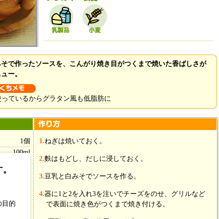
みそで作ったソースを、こんがり焼き目がつくまで焼いた香ばしさが
ニュー。
使っているからグラタン風も低脂肪に
1個
1.
ねぎは焼いておく。
100ml
2.
麩はもどし、だしに浸しておく。
す。
3.
豆乳と白みそでソースを作る。
50ml
4.
器に1と2を入れ3を注いでチーズをのせ、グリルなど
大1/2
の目的
で表面に焼き色がつくまで焼き付ける。