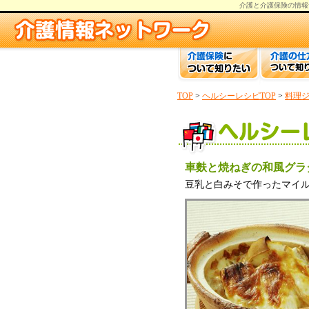
介護と介護保険の情報
TOP
>
ヘルシーレシピTOP
>
料理
車麩と焼ねぎの和風グラ
豆乳と白みそで作ったマイ