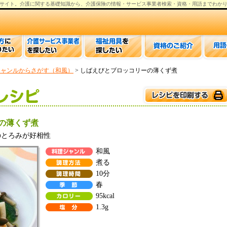
サイト。
介護
に関する基礎知識から、
介護保険の情報
・サービス事業者検索・資格・用語までわか
ジャンルからさがす（和風）
> しばえびとブロッコリーの薄くず煮
の薄くず煮
のとろみが好相性
和風
煮る
10分
春
95kcal
1.3g