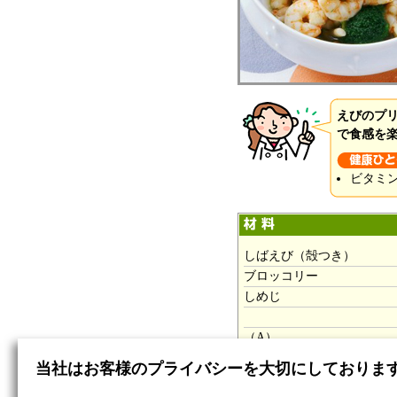
えびのプ
で食感を
ビタミ
しばえび（殻つき）
ブロッコリー
しめじ
（A）
だし
当社はお客様のプライバシーを大切にしておりま
塩