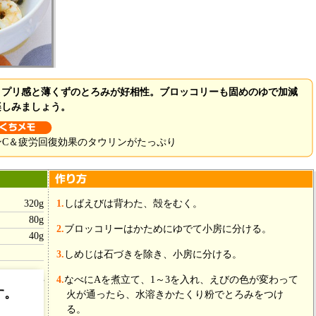
リプリ感と薄くずのとろみが好相性。ブロッコリーも固めのゆで加減
楽しみましょう。
ンC＆疲労回復効果のタウリンがたっぷり
320g
1.
しばえびは背わた、殻をむく。
80g
2.
ブロッコリーはかためにゆでて小房に分ける。
40g
3.
しめじは石づきを除き、小房に分ける。
4.
なべにAを煮立て、1～3を入れ、えびの色が変わって
4/5カップ
す。
火が通ったら、水溶きかたくり粉でとろみをつけ
小1/6
る。