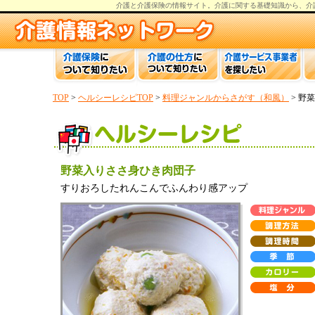
介護と介護保険の情報
サイト。
介護
に関する基礎知識から、
介
TOP
>
ヘルシーレシピTOP
>
料理ジャンルからさがす（和風）
> 野
野菜入りささ身ひき肉団子
すりおろしたれんこんでふんわり感アップ