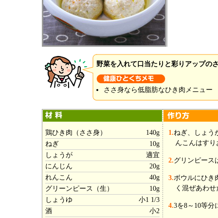
野菜を入れて口当たりと彩りアップの
ささ身なら低脂肪なひき肉メニュー
鶏ひき肉（ささ身）
140g
1.
ねぎ、しょう
んこんはすり
ねぎ
10g
しょうが
適宜
2.
グリンピース
にんじん
20g
れんこん
40g
3.
ボウルにひき
く混ぜあわせ
グリーンピース（生）
10g
しょうゆ
小1 1/3
4.
3を8～10等
酒
小2