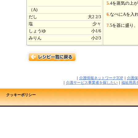
5.
4を蒸気の上
（A)
6.
なべにAを入
だし
大2 2/3
塩
少々
7.
5を器に盛り、
しょうゆ
小1/6
みりん
小2/3
｜
介護情報ネットワークTOP
｜
介護保
｜
介護サービス事業者を探したい
｜
福祉用具
クッキーポリシー