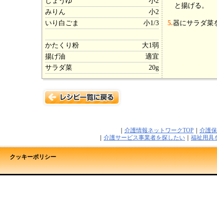
しょうゆ
小2
と揚げる。
みりん
小2
いり白ごま
小1/3
5.
器にサラダ菜
かたくり粉
大1弱
揚げ油
適宜
サラダ菜
20g
｜
介護情報ネットワークTOP
｜
介護保
｜
介護サービス事業者を探したい
｜
福祉用具
クッキーポリシー