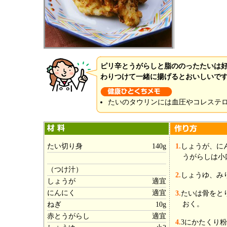
ピリ辛とうがらしと脂ののったたいは
わりつけて一緒に揚げるとおいしいで
たいのタウリンには血圧やコレステ
たい切り身
140g
1.
しょうが、に
うがらしは小
（つけ汁）
2.
しょうゆ、み
しょうが
適宜
にんにく
適宜
3.
たいは骨をとり
おく。
ねぎ
10g
赤とうがらし
適宜
4.
3にかたくり粉