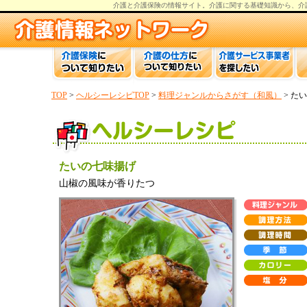
介護と介護保険の情報
サイト。
介護
に関する基礎知識から、
介
TOP
>
ヘルシーレシピTOP
>
料理ジャンルからさがす（和風）
> た
たいの七味揚げ
山椒の風味が香りたつ