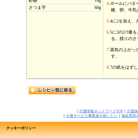
砂糖
14g
4.
ボールにバタ
さつま芋
60g
糖、卵、牛乳
5.
4に2を加え
6.
5に3の2/3
る。残りのさ
7.
蒸気の上がっ
す。
8.
7の紙をはず
｜
介護情報ネットワークTOP
｜
介護保
｜
介護サービス事業者を探したい
｜
福祉用具
クッキーポリシー