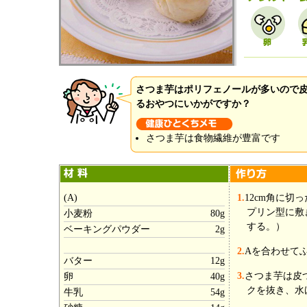
さつま芋はポリフェノールが多いので
るおやつにいかがですか？
さつま芋は食物繊維が豊富です
(A)
1.
12cm角に切
プリン型に敷
小麦粉
80g
する。）
ベーキングパウダー
2g
2.
Aを合わせて
バター
12g
3.
さつま芋は皮
卵
40g
クを抜き、水
牛乳
54g