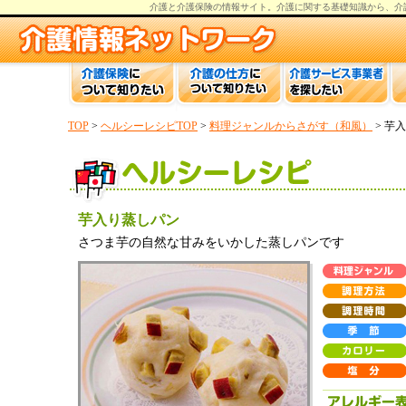
介護と介護保険の情報
サイト。
介護
に関する基礎知識から、
介
TOP
>
ヘルシーレシピTOP
>
料理ジャンルからさがす（和風）
> 芋
芋入り蒸しパン
さつま芋の自然な甘みをいかした蒸しパンです