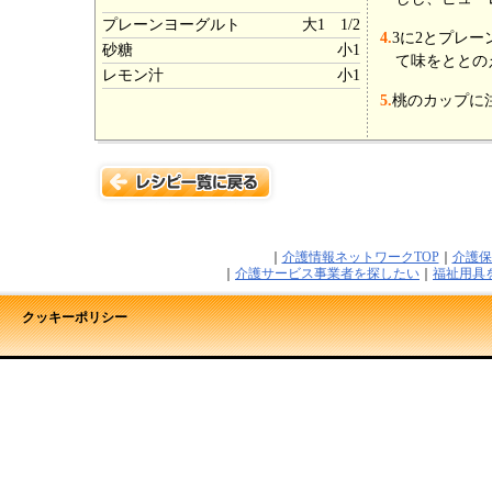
プレーンヨーグルト
大1 1/2
4.
3に2とプレ
砂糖
小1
て味をととの
レモン汁
小1
5.
桃のカップに
｜
介護情報ネットワークTOP
｜
介護保
｜
介護サービス事業者を探したい
｜
福祉用具
クッキーポリシー