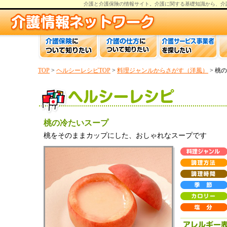
介護と介護保険の情報
サイト。
介護
に関する基礎知識から、
介
TOP
>
ヘルシーレシピTOP
>
料理ジャンルからさがす（洋風）
> 桃
桃の冷たいスープ
桃をそのままカップにした、おしゃれなスープです