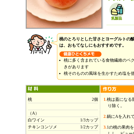
桃のとろりとした甘さとヨーグルトの
は、おもてなしにもおすすめです。
桃に多く含まれている食物繊維のペ
きがあります
桃そのものの風味を生かすため塩を
桃
2個
1.
桃は蓋になる
り除く。
（A）
2.
鍋にAを入れ
白ワイン
1/3カップ
チキンコンソメ
1/2カップ
3.
1の桃の果肉
しし、ピュー