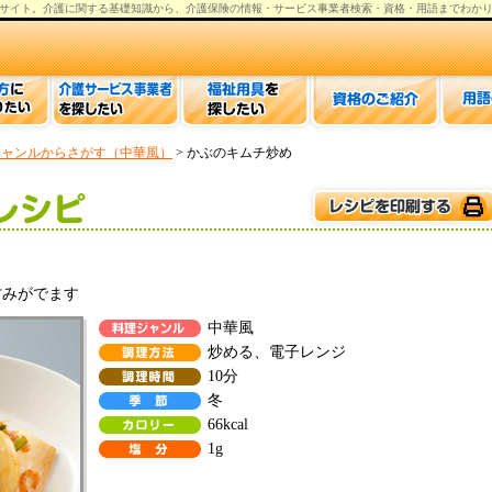
サイト。
介護
に関する基礎知識から、
介護保険の情報
・サービス事業者検索・資格・用語までわか
ジャンルからさがす（中華風）
> かぶのキムチ炒め
甘みがでます
中華風
炒める、電子レンジ
10分
冬
66kcal
1g