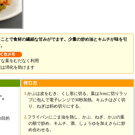
ることで食材の繊細な甘みがでます。少量の炒め油とキムチが味を引
す。
富な葉をむだなく利用
根は消化を助けます
2個(200g)
1.
かぶは皮をむき、くし形に切る。葉は3cmに切りラッ
す。
プに包んで電子レンジで30秒加熱。キムチはざく切
40g
り、ねぎは斜め切りにする。
6cm
50g
2.
フライパンにごま油を熱し、かぶ、ねぎ、かぶの葉
の目的
小1
の順で炒め、キムチ、酒、しょうゆを加えさらに炒
小1
め合わせる。