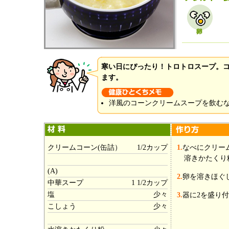
寒い日にぴったり！トロトロスープ。
ます。
洋風のコーンクリームスープを飲む
クリームコーン(缶詰）
1/2カップ
1.
なべにクリー
溶きかたくり
(A)
2.
卵を溶きほぐ
中華スープ
1 1/2カップ
塩
少々
3.
器に2を盛り
こしょう
少々