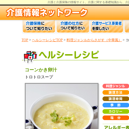
介護と介護保険の情報
サイト。
介護
に関する基礎知識から、
介
TOP
>
ヘルシーレシピTOP
>
料理ジャンルからさがす（中華風）
> 
コーンかき卵汁
トロトロスープ