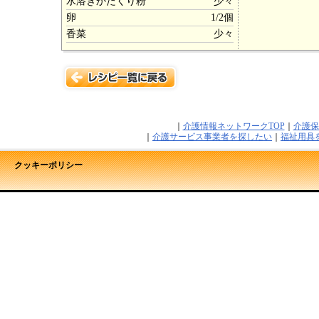
水溶きかたくり粉
少々
卵
1/2個
香菜
少々
｜
介護情報ネットワークTOP
｜
介護保
｜
介護サービス事業者を探したい
｜
福祉用具
クッキーポリシー