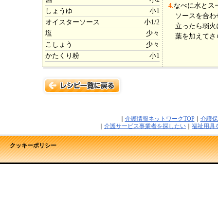
4.
なべに水とス
しょうゆ
小1
ソースを合わ
オイスターソース
小1/2
立ったら弱火
塩
少々
葉を加えてさ
こしょう
少々
かたくり粉
小1
｜
介護情報ネットワークTOP
｜
介護保
｜
介護サービス事業者を探したい
｜
福祉用具
クッキーポリシー