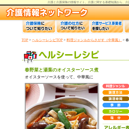
介護と介護保険の情報
サイト。
介護
に関する基礎知識から、
介
TOP
>
ヘルシーレシピTOP
>
料理ジャンルからさがす（中華風）
> 
春野菜と湯葉のオイスターソース煮
オイスターソースを使って、中華風に