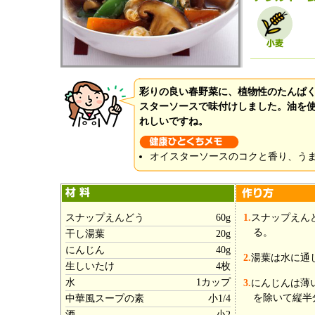
彩りの良い春野菜に、植物性のたんぱ
スターソースで味付けしました。油を
れしいですね。
オイスターソースのコクと香り、う
スナップえんどう
60g
1.
スナップえん
る。
干し湯葉
20g
にんじん
40g
2.
湯葉は水に通
生しいたけ
4枚
水
1カップ
3.
にんじんは薄
を除いて縦半
中華風スープの素
小1/4
酒
小2