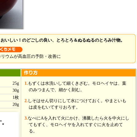
もおいしい！のどごしの良い、とろとろ＆ぬるぬるのとろみ汁物。
カリウムが高血圧の予防・改善に
25g
1.
もずくは水洗いして細くきざむ。モロヘイヤは、葉
のみつまんで、細かく刻む。
30g
1枚
2.
しそはせん切りにして水につけておく。やまといも
20g
は皮をむいてすりおろす。
3.
なべにAを入れて火にかけ、沸騰したら火を中火にし
す。
てもずく、モロヘイヤを入れてすぐに火を止めて
300ml
る。
小1/3