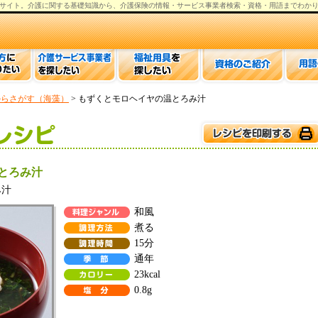
サイト。
介護
に関する基礎知識から、
介護保険の情報
・サービス事業者検索・資格・用語までわか
からさがす（海藻）
> もずくとモロヘイヤの温とろみ汁
とろみ汁
み汁
和風
煮る
15分
通年
23kcal
0.8g