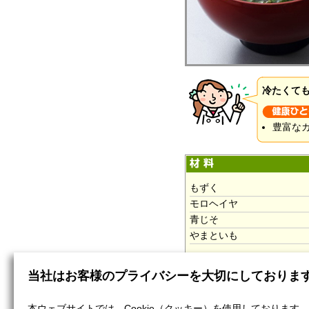
冷たくて
豊富な
もずく
モロヘイヤ
青じそ
やまといも
(A)
当社はお客様のプライバシーを大切にしておりま
だし
塩
本ウェブサイトでは、Cookie（クッキー）を使用しております。