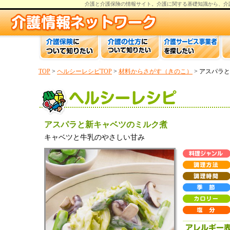
介護と介護保険の情報
サイト。
介護
に関する基礎知識から、
介
TOP
>
ヘルシーレシピTOP
>
材料からさがす（きのこ）
> アスパラ
アスパラと新キャベツのミルク煮
キャベツと牛乳のやさしい甘み