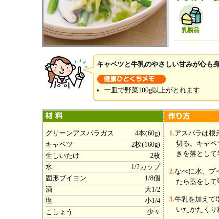
キャベツと牛乳のやさしい甘みが心も
一皿で野菜100g以上がとれます
グリーンアスパラガス
4本(60g)
1.
アスパラは根
切る。キャベ
キャベツ
2枚(160g)
きを落として
生しいたけ
2枚
水
1/2カップ
2.
なべに水、ブ
固形ブイヨン
1/8個
たら蓋をして
酒
大1/2
3.
牛乳を加えて
塩
小1/4
いたかたくり
こしょう
少々