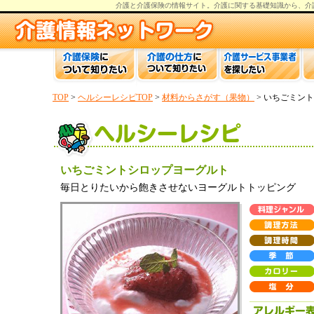
介護と介護保険の情報
サイト。
介護
に関する基礎知識から、
介
TOP
>
ヘルシーレシピTOP
>
材料からさがす（果物）
> いちごミン
いちごミントシロップヨーグルト
毎日とりたいから飽きさせないヨーグルトトッピング