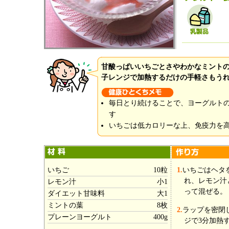
甘酸っぱいいちごとさやわかなミント
子レンジで加熱するだけの手軽さもう
毎日とり続けることで、ヨーグルト
す
いちごは低カロリーな上、免疫力を
いちご
10粒
1.
いちごはヘタ
れ、レモン汁
レモン汁
小1
って混ぜる。
ダイエット甘味料
大1
ミントの葉
8枚
2.
ラップを密閉
プレーンヨーグルト
400g
ジで3分加熱