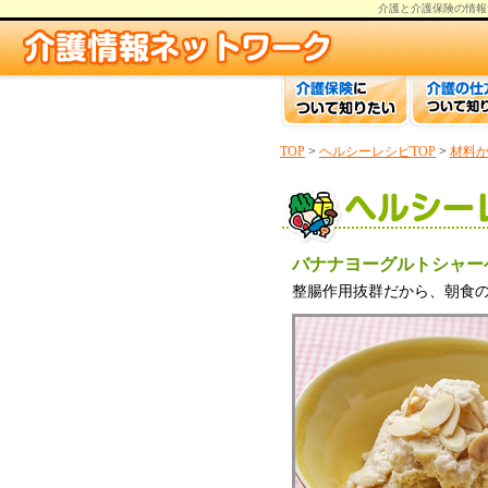
介護と介護保険の情報
TOP
>
ヘルシーレシピTOP
>
材料
バナナヨーグルトシャー
整腸作用抜群だから、朝食