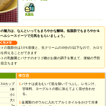
トの魅力は、なんといってもまろやかな酸味。低脂肪でもまろやか＆
なヘルシースイーツで元気をもらいましょう。
トの脂肪分は3.0％前後と、生クリームの10分の1以下なので、カロリ
肪を抑えることができます
ルトの乳酸菌とバナナのオリゴ糖がお腹の調子を整えて、便秘の予防
に役立ちます
3/4カップ
1.
バナナは皮をむいて筋を除いてつぶし、レモン汁、
甘味料、ヨーグルトの順に加えてよく混ぜ合わせ
1本
る。
小1
大1
2.
金属製のボウルに入れてアルミホイルをかけて冷凍
5g