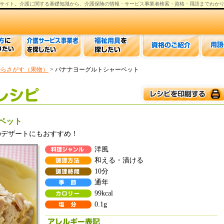
サイト。
介護
に関する基礎知識から、
介護保険の情報
・サービス事業者検索・資格・用語までわか
からさがす（果物）
> バナナヨーグルトシャーベット
ベット
のデザートにもおすすめ！
洋風
和える・漬ける
10分
通年
99kcal
0.1g