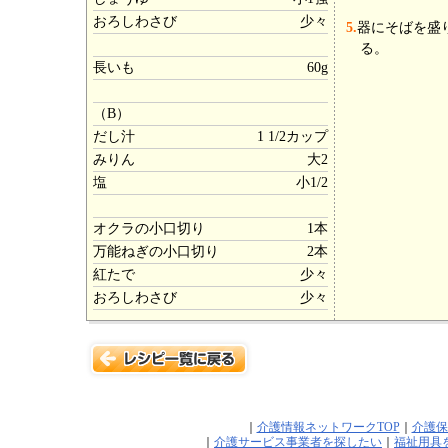
おろしわさび
少々
5.
器にそばを盛
る。
長いも
60g
（B）
だし汁
1 1/2カップ
みりん
大2
塩
小1/2
オクラの小口切り
1本
万能ねぎの小口切り
2本
紅たで
少々
おろしわさび
少々
｜
介護情報ネットワークTOP
｜
介護保
｜
介護サービス事業者を探したい
｜
福祉用具