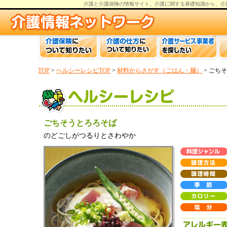
介護と介護保険の情報
サイト。
介護
に関する基礎知識から、
介
TOP
>
ヘルシーレシピTOP
>
材料からさがす（ごはん・麺）
> ごち
ごちそうとろろそば
のどごしがつるりとさわやか