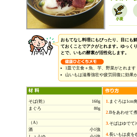
おもてなし料理にもぴったり、目にも
ておくことでアクがとれます。ゆっく
とで、いもの酵素が活性化します。
1皿で主食＋魚、芋、野菜がとれます
山いもは滋養強壮や疲労回復に効果
そば(乾）
160g
1.
まぐろは1c
まぐろ
80g
2.
Bをあわせて
（A）
3.
そばはゆでて
酒
小1強
4.
長いもは皮を
しょうゆ
小1強