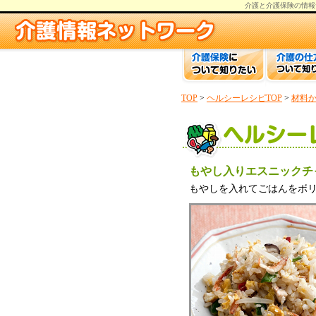
介護と介護保険の情報
TOP
>
ヘルシーレシピTOP
>
材料
もやし入りエスニックチ
もやしを入れてごはんをボ