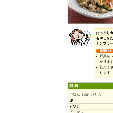
たっぷり
もやしを
ナンプラ
野菜を
がりま
具だく
ります
ごはん（温かいもの）
卵
もやし
ピーマン