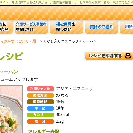
サイト。
介護
に関する基礎知識から、
介護保険の情報
・サービス事業者検索・資格・用語までわか
からさがす（ごはん・麺）
> もやし入りエスニックチャーハン
ャーハン
リュームアップします
アジア・エスニック
炒める
15分
通年
405kcal
2.2g