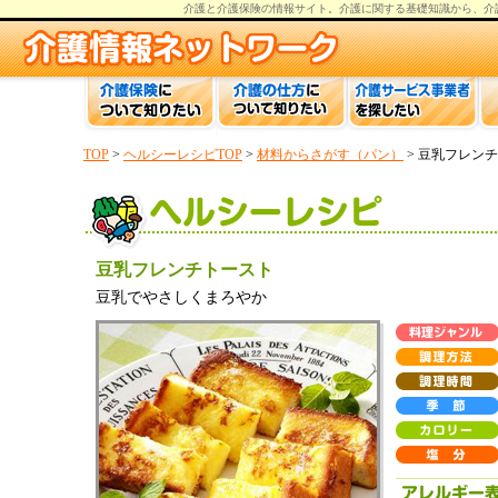
介護と介護保険の情報
サイト。
介護
に関する基礎知識から、
介
TOP
>
ヘルシーレシピTOP
>
材料からさがす（パン）
> 豆乳フレン
豆乳フレンチトースト
豆乳でやさしくまろやか