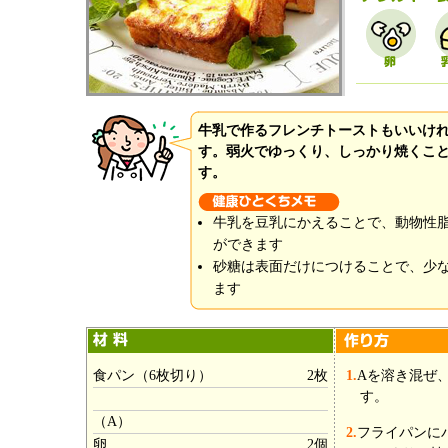
牛乳で作るフレンチトーストもいいけ
す。弱火でゆっくり、しっかり焼くこ
す。
牛乳を豆乳にかえることで、動物性
ができます
砂糖は表面だけにつけることで、少
ます
食パン（6枚切り）
2枚
1.
Aを溶き混ぜ
す。
（A）
2.
フライパンに
卵
2個