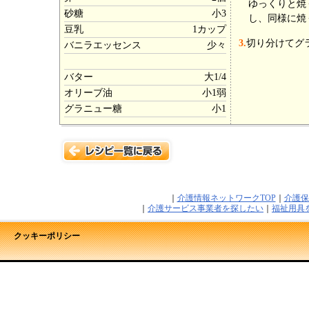
ゆっくりと焼
砂糖
小3
し、同様に焼
豆乳
1カップ
3.
切り分けてグ
バニラエッセンス
少々
バター
大1/4
オリーブ油
小1弱
グラニュー糖
小1
｜
介護情報ネットワークTOP
｜
介護保
｜
介護サービス事業者を探したい
｜
福祉用具
クッキーポリシー