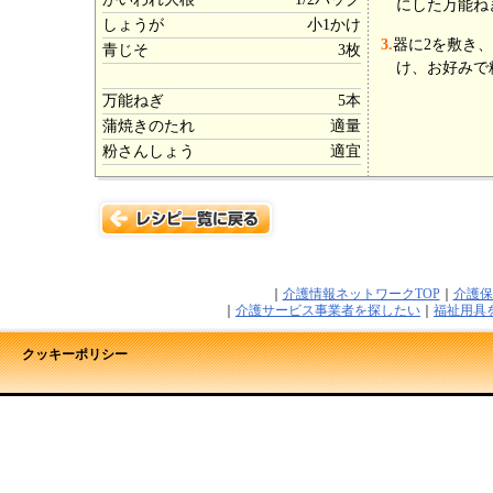
にした万能ね
しょうが
小1かけ
3.
器に2を敷き
青じそ
3枚
け、お好みで
万能ねぎ
5本
蒲焼きのたれ
適量
粉さんしょう
適宜
｜
介護情報ネットワークTOP
｜
介護保
｜
介護サービス事業者を探したい
｜
福祉用具
クッキーポリシー