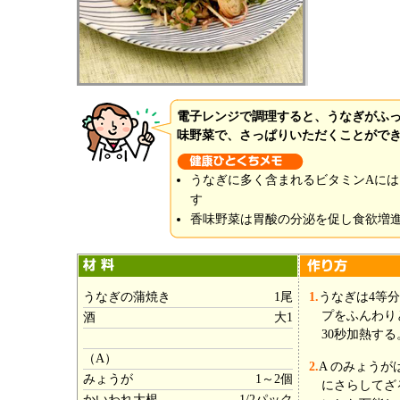
電子レンジで調理すると、うなぎがふ
味野菜で、さっぱりいただくことがで
うなぎに多く含まれるビタミンAに
す
香味野菜は胃酸の分泌を促し食欲増
うなぎの蒲焼き
1尾
1.
うなぎは4等
プをふんわり
酒
大1
30秒加熱する
（A）
2.
A のみょう
みょうが
1～2個
にさらしてざ
かいわれ大根
1/2パック