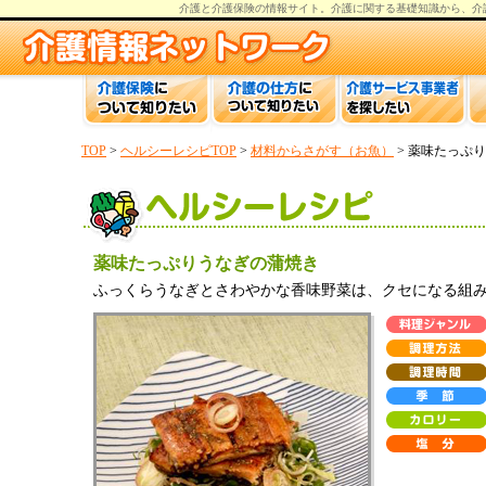
介護と介護保険の情報
サイト。
介護
に関する基礎知識から、
介
TOP
>
ヘルシーレシピTOP
>
材料からさがす（お魚）
> 薬味たっぷ
薬味たっぷりうなぎの蒲焼き
ふっくらうなぎとさわやかな香味野菜は、クセになる組