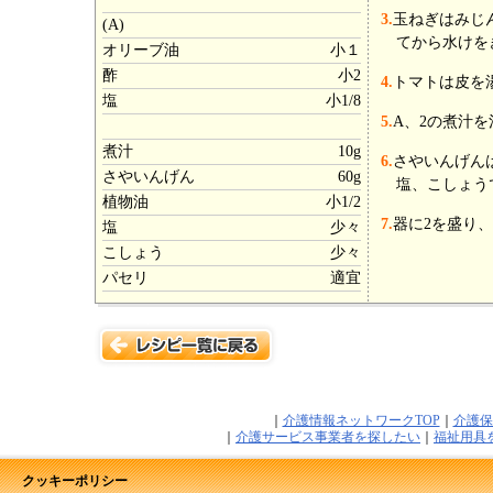
3.
玉ねぎはみじ
(A)
てから水けを
オリーブ油
小１
酢
小2
4.
トマトは皮を
塩
小1/8
5.
A、2の煮汁を
煮汁
10g
6.
さやいんげん
さやいんげん
60g
塩、こしょう
植物油
小1/2
7.
器に2を盛り
塩
少々
こしょう
少々
パセリ
適宜
｜
介護情報ネットワークTOP
｜
介護保
｜
介護サービス事業者を探したい
｜
福祉用具
クッキーポリシー