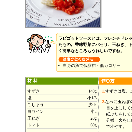
ラビゴットソースとは、フレンチドレ
たもの。香味野菜にパセリ、玉ねぎ、
く簡単なところもうれしいですね。
白身の魚で低脂肪・低カロリー
すずき
140g
1.
すずきは塩、
塩
小1/6
2.
なべに玉ねぎ
こしょう
少々
目を上にして
白ワイン
小2
紙ぶたをして
玉ねぎ
20g
分煮、火を止
トマト
60g
で冷やす。