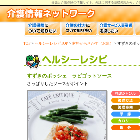
介護と介護保険の情報
サイト。
介護
に関する基礎知識から、
介
TOP
>
ヘルシーレシピTOP
>
材料からさがす（お魚）
> すずきのポ
すずきのポッシェ ラビゴットソース
さっぱりしたソースがポイント