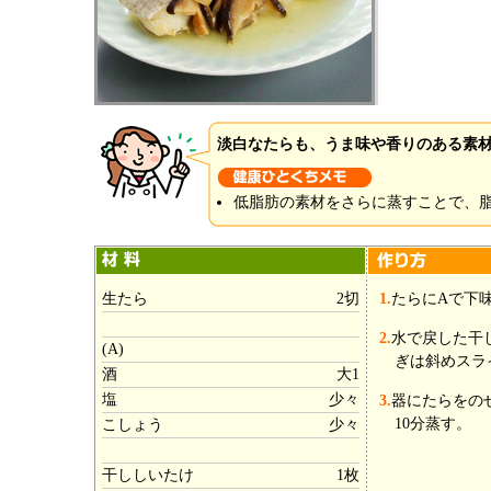
淡白なたらも、うま味や香りのある素
低脂肪の素材をさらに蒸すことで、
生たら
2切
1.
たらにAで下
2.
水で戻した干
(A)
ぎは斜めスラ
酒
大1
塩
少々
3.
器にたらをの
10分蒸す。
こしょう
少々
干ししいたけ
1枚