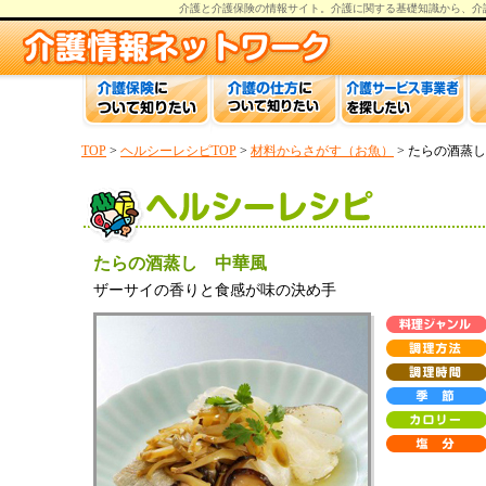
介護と介護保険の情報
サイト。
介護
に関する基礎知識から、
介
TOP
>
ヘルシーレシピTOP
>
材料からさがす（お魚）
> たらの酒蒸
たらの酒蒸し 中華風
ザーサイの香りと食感が味の決め手