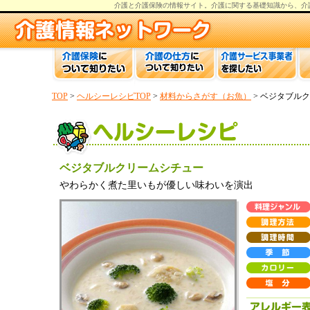
介護と介護保険の情報
サイト。
介護
に関する基礎知識から、
介
TOP
>
ヘルシーレシピTOP
>
材料からさがす（お魚）
> ベジタブル
ベジタブルクリームシチュー
やわらかく煮た里いもが優しい味わいを演出