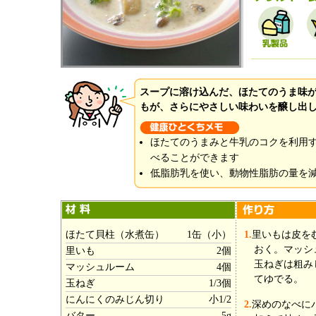
スープに溶け込んだ、ほたてのうま味
もが、さらにやさしい味わいを醸し出
ほたてのうまみと牛乳のコクを利用
べることができます
低脂肪乳を使い、動物性脂肪の量を
ほたて貝柱（水煮缶）
1缶（小）
1.
里いもは皮を
おく。マッシ
里いも
2個
玉ねぎは粗み
マッシュルーム
4個
てゆでる。
玉ねぎ
1/3個
にんにくのみじん切り
小1/2
2.
深めのなべに
バター
5g