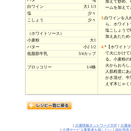
加えて炒め、
白ワイン
大1 1/3
ームを加えて
塩
少々
3.
白ワインを入
こしょう
少々
ら、ホワイト
塩こしょうで
（ホワイトソース）
加えあたため
小麦粉
大1
バター
小2 1/2
4.
*【ホワイト
て火にかけて
低脂肪牛乳
3/4カップ
る。小麦粉の
火からおろし
ブロッコリー
1/4株
人肌程度にあ
かき混ぜ、牛
えず木じゃく
｜
介護情報ネットワークTOP
｜
介護保
｜
介護サービス事業者を探したい
｜
福祉用具