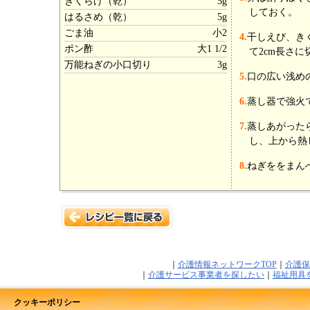
きくらげ（乾）
5g
しておく。
はるさめ（乾）
5g
ごま油
小2
4.
干しえび、き
ポン酢
大1 1/2
て2cm長さに
万能ねぎの小口切り
3g
5.
口の広い浅め
6.
蒸し器で強火で
7.
蒸しあがった
し、上から熱
8.
ねぎををまん
｜
介護情報ネットワークTOP
｜
介護保
｜
介護サービス事業者を探したい
｜
福祉用具
クッキーポリシー