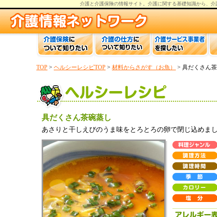
介護と介護保険の情報
サイト。
介護
に関する基礎知識から、
介
TOP
>
ヘルシーレシピTOP
>
材料からさがす（お魚）
> 具だくさん
具だくさん茶碗蒸し
あさりと干しえびのうま味をとろとろの卵で閉じ込めま