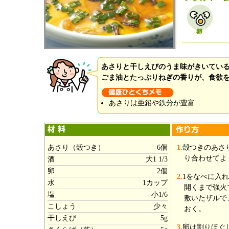
あさりと干しえびのうま味がきいてい
ごま油とたっぷりねぎの香りが、食欲
あさりは亜鉛や鉄分が豊富
あさり（殻つき）
6個
1.
殻つきのあさ
り合わせてよ
酒
大1 1/3
卵
2個
2.
1をなべに入
水
1カップ
開くまで強火
塩
小1/6
敷いたザルで
こしょう
少々
おく。
干しえび
5g
3.
卵は割りほぐ