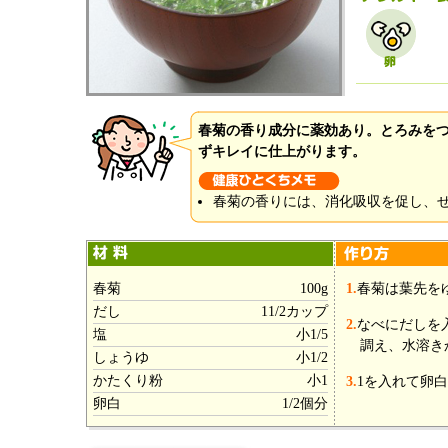
春菊の香り成分に薬効あり。とろみを
ずキレイに仕上がります。
春菊の香りには、消化吸収を促し、
春菊
100g
1.
春菊は葉先を
だし
11/2カップ
2.
なべにだしを
塩
小1/5
調え、水溶き
しょうゆ
小1/2
かたくり粉
小1
3.
1を入れて卵
卵白
1/2個分