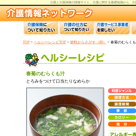
介護と介護保険の情報
サイト。
介護
に関する基礎知識から、
介
TOP
>
ヘルシーレシピTOP
>
材料からさがす（卵）
> 春菊のむらく
春菊のむらくも汁
とろみをつけて口当たりなめらか