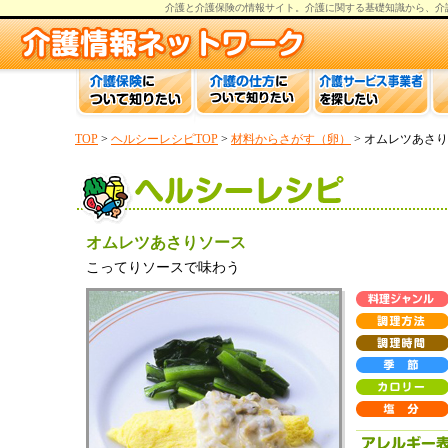
介護と介護保険の情報
サイト。
介護
に関する基礎知識から、
介
TOP
>
ヘルシーレシピTOP
>
材料からさがす（卵）
> オムレツあさ
オムレツあさりソース
こってりソースで味わう