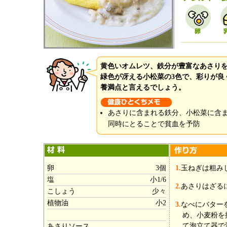
黄色いオムレツ、鉄分が豊富なあさり
緑色が冴える小松菜の3色で、彩りが良
養満点と言えるでしょう。
あさりに含まれる鉄分、小松菜に含
同時にとることで貧血を予防
卵
3個
1.
玉ねぎは粗み
塩
小1/6
2.
あさりはざる
こしょう
少々
植物油
小2
3.
なべにバター
め、小麦粉を
て泡立て器で
あさりソース