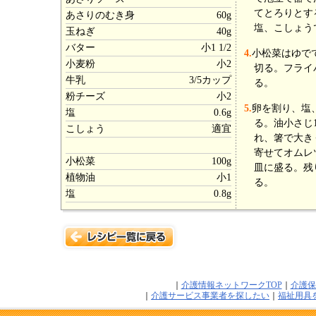
てとろりとす
あさりのむき身
60g
塩、こしょう
玉ねぎ
40g
バター
小1 1/2
4.
小松菜はゆで
小麦粉
小2
切る。フライ
牛乳
3/5カップ
る。
粉チーズ
小2
5.
卵を割り、塩
塩
0.6g
る。油小さじ
こしょう
適宜
れ、箸で大き
寄せてオムレ
小松菜
100g
皿に盛る。残
植物油
小1
る。
塩
0.8g
｜
介護情報ネットワークTOP
｜
介護保
｜
介護サービス事業者を探したい
｜
福祉用具