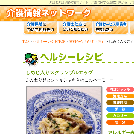
介護と介護保険の情報
サイト。
介護
に関する基礎知識から、
介
TOP
>
ヘルシーレシピTOP
>
材料からさがす（卵）
> しめじ入りス
しめじ入りスクランブルエッグ
ふんわり卵とシャキシャキきのこのハーモニー