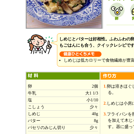
しめじとバターは好相性。ふわふわの
もごはんにも合う、クイックレシピで
しめじは低カロリーで食物繊維が豊
卵
2個
1.
卵は溶きほぐ
る。
牛乳
大1 1/3
塩
小1/10
2.
しめじは小房
こしょう
少々
しめじ
40g
3.
フライパンを
を加えて木じ
バター
8g
す。器に盛っ
パセリのみじん切り
少々