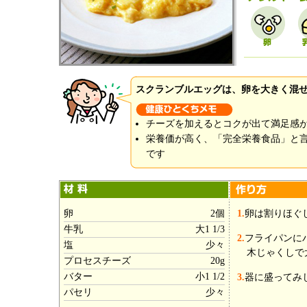
スクランブルエッグは、卵を大きく混
チーズを加えるとコクが出て満足感
栄養価が高く、「完全栄養食品」と
です
卵
2個
1.
卵は割りほぐ
牛乳
大1 1/3
2.
フライパンに
塩
少々
木じゃくしで
プロセスチーズ
20g
バター
小1 1/2
3.
器に盛ってみ
パセリ
少々