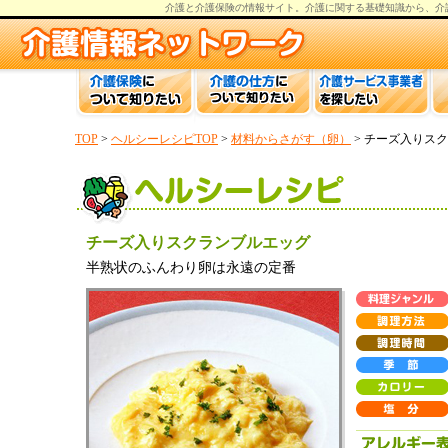
介護と介護保険の情報
サイト。
介護
に関する基礎知識から、
介
TOP
>
ヘルシーレシピTOP
>
材料からさがす（卵）
> チーズ入りス
チーズ入りスクランブルエッグ
半熟状のふんわり卵は永遠の定番