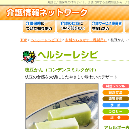
介護と介護保険の情報
サイト。
介護
に関する基礎知識から、
介
TOP
>
ヘルシーレシピTOP
>
材料からさがす（乳製品）
> 枝豆かん
枝豆かん（コンデンスミルクがけ）
枝豆の食感を大切にしたやさしい味わいのデザート