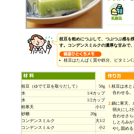
枝豆を粗めにつぶして、つぶつぶ感を
す。コンデンスミルクの濃厚な甘みで
枝豆はたんぱく質や鉄分、ビタミンC
枝豆（ゆでて豆を取りだして）
50g
1.
枝豆は水と
合わせる。
水
1/4カップ
水
1/2カップ
2.
鍋に寒天、
粉寒天
小1/2
弱火にし2
砂糖
20g
合わせさら
コンデンスミルク
大1/2
しとろみが
コンデンスミルク
小2
やし固める