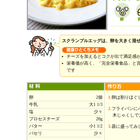
スクランブルエッグは、卵を大きく混
チーズを加えるとコクが出て満足感
栄養価が高く、「完全栄養食品」と
です
卵
2個
1.
卵は割りほぐ
牛乳
大1 1/3
2.
フライパンに
塩
少々
木じゃくしで
プロセスチーズ
20g
バター
小1 1/2
3.
器に盛ってみ
パセリ
少々