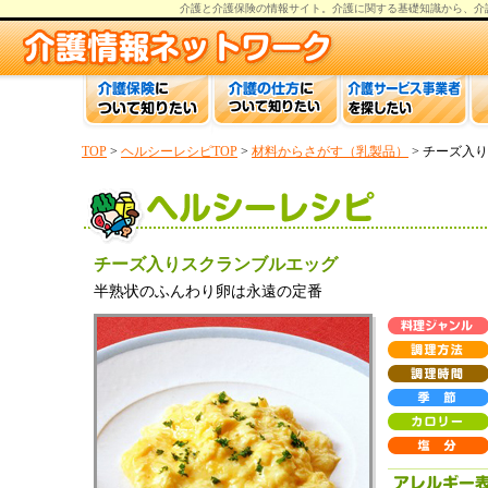
介護と介護保険の情報
サイト。
介護
に関する基礎知識から、
介
TOP
>
ヘルシーレシピTOP
>
材料からさがす（乳製品）
> チーズ入
チーズ入りスクランブルエッグ
半熟状のふんわり卵は永遠の定番