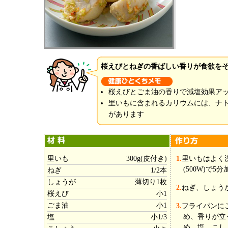
桜えびとねぎの香ばしい香りが食欲を
桜えびとごま油の香りで減塩効果ア
里いもに含まれるカリウムには、ナ
があります
里いも
300g(皮付き)
1.
里いもはよく
(500W)で
ねぎ
1/2本
しょうが
薄切り1枚
2.
ねぎ、しょう
桜えび
小1
ごま油
小1
3.
フライパンに
め、香りが立
塩
小1/3
め、塩、こし