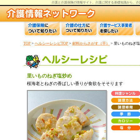
介護と介護保険の情報
サイト。
介護
に関する基礎知識から、
介
TOP
>
ヘルシーレシピTOP
>
材料からさがす（芋）
> 里いものねぎ
里いものねぎ塩炒め
桜海老とねぎの香ばしい香りが食欲をそそります