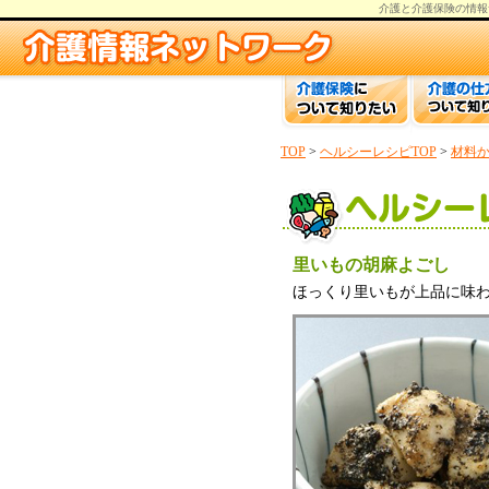
介護と介護保険の情報
TOP
>
ヘルシーレシピTOP
>
材料
里いもの胡麻よごし
ほっくり里いもが上品に味