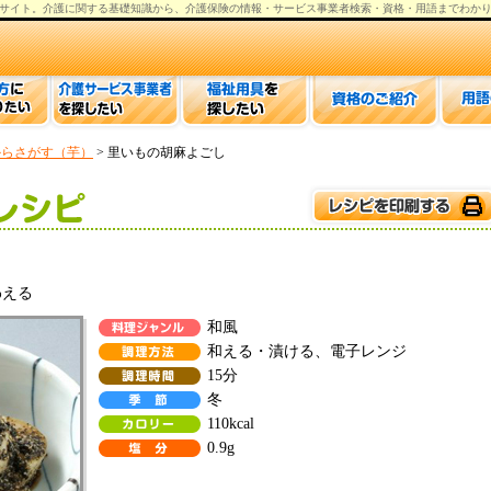
サイト。
介護
に関する基礎知識から、
介護保険の情報
・サービス事業者検索・資格・用語までわか
からさがす（芋）
> 里いもの胡麻よごし
わえる
和風
和える・漬ける、電子レンジ
15分
冬
110kcal
0.9g