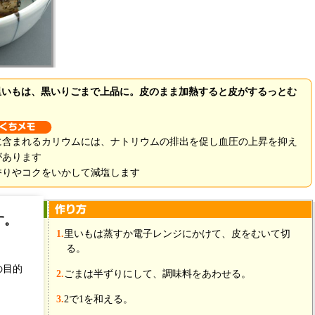
里いもは、黒いりごまで上品に。皮のまま加熱すると皮がするっとむ
に含まれるカリウムには、ナトリウムの排出を促し血圧の上昇を抑え
があります
香りやコクをいかして減塩します
す。
200g
1.
里いもは蒸すか電子レンジにかけて、皮をむいて切
る。
大2
小2
の目的
2.
ごまは半ずりにして、調味料をあわせる。
小2
3.
2で1を和える。