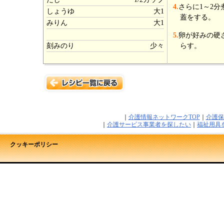
4.
さらに1～2
しょうゆ
大1
蓋をする。
みりん
大1
5.
卵が好みの硬
刻みのり
少々
らす。
｜
介護情報ネットワークTOP
｜
介護保
｜
介護サービス事業者を探したい
｜
福祉用具
クッキーポリシー