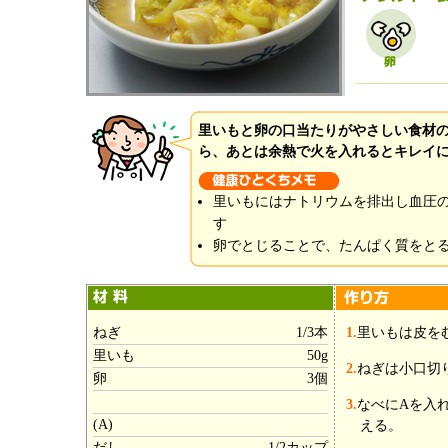
里いもと卵の口当たりがやさしい食材
ら、あとは余熱で火を入れるとキレイ
里いもにはナトリウムを排出し血圧
す
卵でとじることで、たんぱく質をと
ねぎ
1/3本
1.
里いもは皮を
里いも
50g
2.
ねぎは小口切
卵
3個
3.
なべにAを入
(A)
える。
だし
1/2カップ