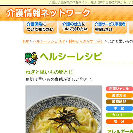
介護と介護保険の情報
サイト。
介護
に関する基礎知識から、
介
TOP
>
ヘルシーレシピTOP
>
材料からさがす（芋）
> ねぎと里いも
ねぎと里いもの卵とじ
角切り里いもの食感が楽しい卵とじ