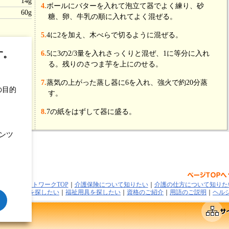
14g
4.
ボールにバターを入れて泡立て器でよく練り、砂
60g
糖、卵、牛乳の順に入れてよく混ぜる。
5.
4に2を加え、木べらで切るように混ぜる。
す。
6.
5に3の2/3量を入れさっくりと混ぜ、1に等分に入れ
る。残りのさつま芋を上にのせる。
7.
蒸気の上がった蒸し器に6を入れ、強火で約20分蒸
の目的
す。
8.
7の紙をはずして器に盛る。
ンツ
介護情報ネットワークTOP
｜
介護保険について知りたい
｜
介護の仕方について知りた
ビス事業者を探したい
｜
福祉用具を探したい
｜
資格のご紹介
｜
用語のご説明
｜
ヘル