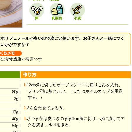
はポリフェノールが多いので皮ごと使います。お子さんと一緒につく
にいかがですか？
芋は食物繊維が豊富です
1.
12cm角に切ったオーブンシートに切りこみを入れ、
プリン型に敷きこむ。（またはホイルカップを用意
80g
する。）
2g
2.
Aを合わせてふるう。
12g
3.
さつま芋は皮つきのまま1cm角に切り、水に漬けてア
40g
クを抜き、水けをきる。
54g