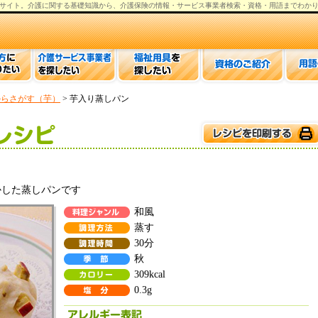
サイト。
介護
に関する基礎知識から、
介護保険の情報
・サービス事業者検索・資格・用語までわか
からさがす（芋）
> 芋入り蒸しパン
かした蒸しパンです
和風
蒸す
30分
秋
309kcal
0.3g