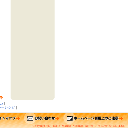
い
｜
シーレシピ
｜
Copyright(C) Tokio Marine Nichido Better Life Service Co.,Ltd.