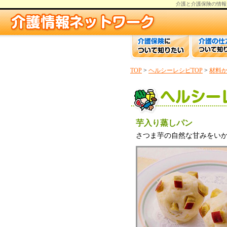
介護と介護保険の情報
TOP
>
ヘルシーレシピTOP
>
材料
芋入り蒸しパン
さつま芋の自然な甘みをい