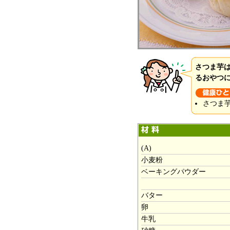
さつま芋
るおやつ
さつま
(A)
小麦粉
ベーキングパウダー
バター
卵
牛乳