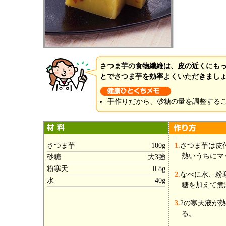
さつま芋の食物繊維は、皮の近くにも
とでさつま芋を効率よくいただきまし
手作りだから、砂糖の量を調整する
さつま芋
100g
1.
さつま芋は皮
熱いうちにマ
砂糖
大3強
粉寒天
0.8g
2.
なべに水、粉
水
40g
糖を加えて煮
3.
2の寒天液が
る。