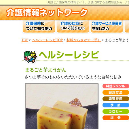
介護と介護保険の情報
サイト。
介護
に関する基礎知識から、
介
TOP
>
ヘルシーレシピTOP
>
材料からさがす（芋）
> まるごと芋よ
まるごと芋ようかん
さつま芋そのものをいただいているような自然な甘み