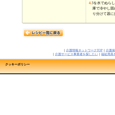
4.
3を水でぬら
庫で冷やし固
り分けて器に
｜
介護情報ネットワークTOP
｜
介護保
｜
介護サービス事業者を探したい
｜
福祉用具
クッキーポリシー