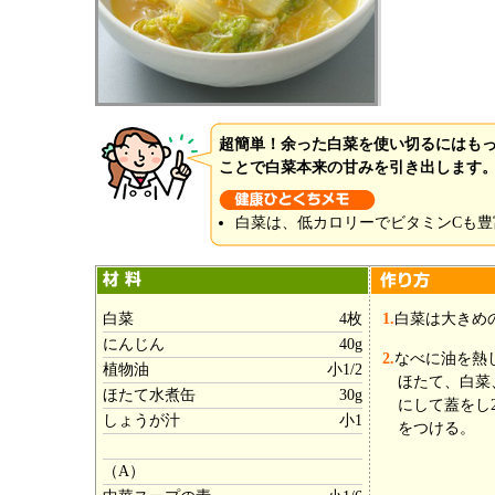
超簡単！余った白菜を使い切るにはも
ことで白菜本来の甘みを引き出します
白菜は、低カロリーでビタミンCも豊
白菜
4枚
1.
白菜は大きめ
にんじん
40g
2.
なべに油を熱
植物油
小1/2
ほたて、白菜
ほたて水煮缶
30g
にして蓋をし
しょうが汁
小1
をつける。
（A）