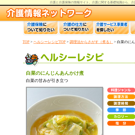
介護と介護保険の情報
サイト。
介護
に関する基礎知識から、
介
TOP
>
ヘルシーレシピTOP
>
調理法からさがす（煮る）
> 白菜のに
白菜のにんじんあんかけ煮
白菜の甘みが引き立つ