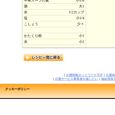
中華スープの素
小1/6
酒
大1
水
1/2カップ
塩
小1/4
こしょう
少々
かたくり粉
小1
水
小2
｜
介護情報ネットワークTOP
｜
介護保
｜
介護サービス事業者を探したい
｜
福祉用具
クッキーポリシー