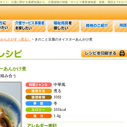
サイト。
介護
に関する基礎知識から、
介護保険の情報
・サービス事業者検索・資格・用語までわか
法からさがす（煮る）
> きのこと豆腐のオイスターあんかけ煮
ーあんかけ煮
が絡み合う
中華風
煮る
10分
冬
101kcal
1.4g