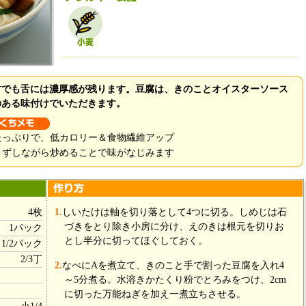
材でも舌には濃厚感が残ります。豆腐は、きのことオイスターソース
のある味付けでいただきます。
たっぷりで、低カロリー＆食物繊維アップ
くずしながら炒めることで味がなじみます
4枚
1.
しいたけは軸を切り落として4つに切る。しめじは石
づきをとり除き小房に分け、えのきは根元を切りお
1パック
とし半分に切ってほぐしておく。
1/2パック
2/3丁
2.
なべにAを煮立て、きのこと手で割った豆腐を入れ4
～5分煮る。水溶きかたくり粉でとろみをつけ、2cm
に切った万能ねぎを加え一煮立ちさせる。