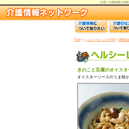
介護と介護保険の情報
TOP
>
ヘルシーレシピTOP
>
調理
きのこと豆腐のオイスタ
オイスターソースのうま味