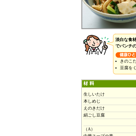
淡白な食
でパンチ
きのこ
豆腐を
生しいたけ
本しめじ
えのきだけ
絹ごし豆腐
（A）