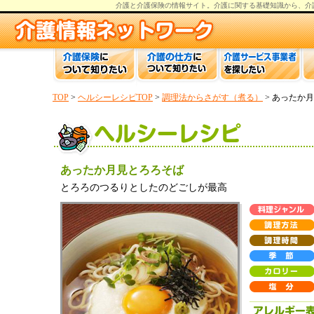
介護と介護保険の情報
サイト。
介護
に関する基礎知識から、
介
TOP
>
ヘルシーレシピTOP
>
調理法からさがす（煮る）
> あったか
あったか月見とろろそば
とろろのつるりとしたのどごしが最高