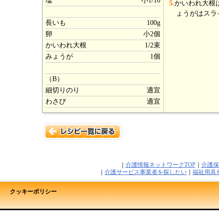
塩
小1/10
5.
かいわれ大根
ょうがはスラ
長いも
100g
卵
小2個
かいわれ大根
1/2束
みょうが
1個
（B）
細切りのり
適宜
わさび
適宜
｜
介護情報ネットワークTOP
｜
介護保
｜
介護サービス事業者を探したい
｜
福祉用具
クッキーポリシー