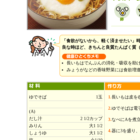
「食欲がないから、軽く済ませたい」
良な時ほど、きちんと良質たんぱく質
長いもはでんぷんの消化・吸収を助
みょうがなどの香味野菜には食欲増
ゆでそば
1玉
1.
長いもは皮を
2.
ゆでそばは電
(A)
だし汁
2 1/2カップ
3.
なべにAを煮
みりん
大1 1/2
4.
器に3を盛り
しょうゆ
大1 1/2