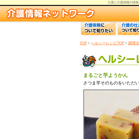
介護と介護保険の情報
TOP
>
ヘルシーレシピTOP
>
調理
まるごと芋ようかん
さつま芋そのものをいただ