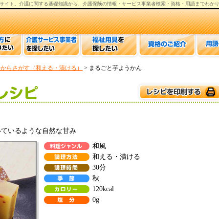
サイト。
介護
に関する基礎知識から、
介護保険の情報
・サービス事業者検索・資格・用語までわか
法からさがす（和える・漬ける）
> まるごと芋ようかん
いているような自然な甘み
和風
和える・漬ける
30分
秋
120kcal
0g