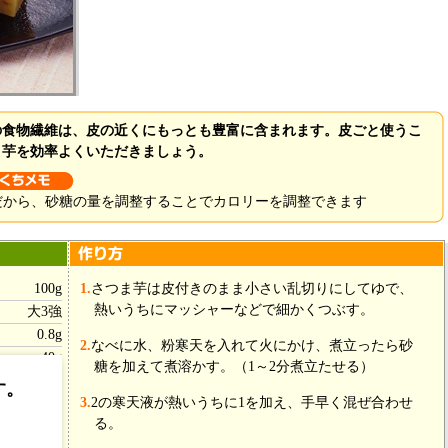
の食物繊維は、皮の近くにもっとも豊富に含まれます。皮ごと使うこ
ま芋を効率よくいただきましょう。
だから、砂糖の量を調整することでカロリーを調整できます
100g
1.
さつま芋は皮付きのまま小さい乱切りにしてゆで、
熱いうちにマッシャーなどで細かくつぶす。
大3強
0.8g
2.
なべに水、粉寒天を入れて火にかけ、煮立ったら砂
40g
糖を加えて煮溶かす。（1～2分煮立たせる）
す。
3.
2の寒天液が熱いうちに1を加え、手早く混ぜ合わせ
る。