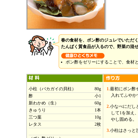
春の食材を、ポン酢のジュレでいただ
たんぱく質食品が入るので、野菜の混
ポン酢をゼリーにすることで、食材
小柱（バカガイの貝柱）
80g
1.
最初にポン酢
入れてふやか
酢
小1
新わかめ（生）
60g
2.
小なべにだし
きゅうり
1本
して1を加え
三つ葉
10g
やし固める。
レタス
2枚
3.
小柱はさっと