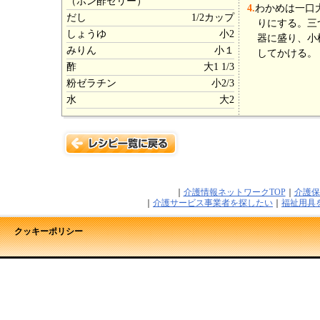
（ポン酢ゼリー）
4.
わかめは一口
だし
1/2カップ
りにする。三
しょうゆ
小2
器に盛り、小
みりん
小１
してかける。
酢
大1 1/3
粉ゼラチン
小2/3
水
大2
｜
介護情報ネットワークTOP
｜
介護保
｜
介護サービス事業者を探したい
｜
福祉用具
クッキーポリシー