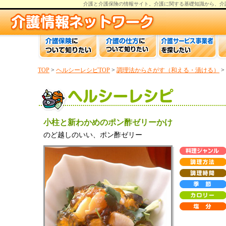
介護と介護保険の情報
サイト。
介護
に関する基礎知識から、
介
TOP
>
ヘルシーレシピTOP
>
調理法からさがす（和える・漬ける）
>
小柱と新わかめのポン酢ゼリーかけ
のど越しのいい、ポン酢ゼリー