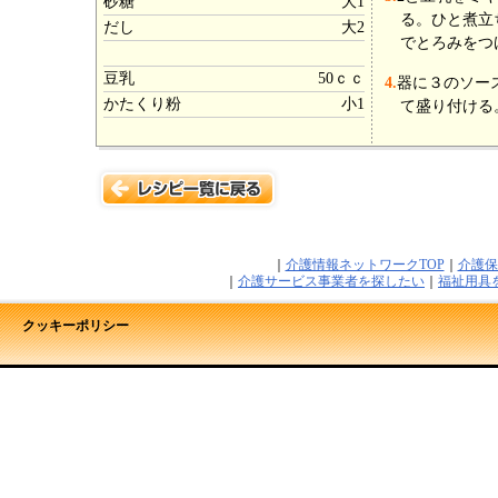
砂糖
大1
る。ひと煮立
だし
大2
でとろみをつ
豆乳
50ｃｃ
4.
器に３のソー
かたくり粉
小1
て盛り付ける
｜
介護情報ネットワークTOP
｜
介護保
｜
介護サービス事業者を探したい
｜
福祉用具
クッキーポリシー