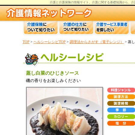
介護と介護保険の情報
サイト。
介護
に関する基礎知識から、
介
TOP
>
ヘルシーレシピTOP
>
調理法からさがす（電子レンジ）
> 蒸
蒸し白菜のひじきソース
磯の香りをお楽しみください