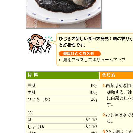
ひじきの新しい食べ方発見！磯の香り
と好相性です。
鮭をプラスしてボリュームアップ
白菜
80g
1.
白菜はそぎ切り
加熱する。鮭
生鮭
100g
に白菜と鮭を
ひじき（乾）
20g
す。
(A)
2.
ひじきは水で
酒
大1 1/2
る。
しょうゆ
大1 1/2
3.
2と豆乳をミ