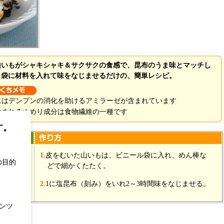
山いもがシャキシャキ＆サクサクの食感で、昆布のうま味とマッチし
リ袋に材料を入れて味をなじませるだけの、簡単レシピ。
にはデンプンの消化を助けるアミラーゼが含まれています
含まれるぬめり成分は食物繊維の一種です
す。
100g
1.
皮をむいた山いもは、ビニール袋に入れ、めん棒な
の目的
どで細かくたたく。
20g
2.
1に塩昆布（刻み）をいれ2～3時間味をなじませる。
ンツ