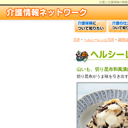
介護と介護保険の情報
TOP
>
ヘルシーレシピTOP
>
調理
山いも、切り昆布和風漬
切り昆布がうま味を引き出