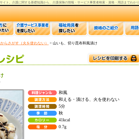
サイト。
介護
に関する基礎知識から、
介護保険の情報
・サービス事業者検索・資格・用語までわか
法からさがす（火を使わない）
> 山いも、切り昆布和風漬け
け
す
和風
和える・漬ける、火を使わない
5分
秋
41kcal
0.7g