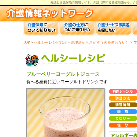
介護と介護保険の情報
サイト。
介護
に関する基礎知識から、
介
TOP
>
ヘルシーレシピTOP
>
調理法からさがす（火を使わない）
> 
ブルーベリーヨーグルトジュース
食べる感覚に近いヨーグルトドリンクです