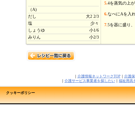
5.
4を蒸気の上
（A)
6.
なべにAを入
だし
大2 2/3
塩
少々
7.
5を器に盛り、
しょうゆ
小1/6
みりん
小2/3
｜
介護情報ネットワークTOP
｜
介護保
｜
介護サービス事業者を探したい
｜
福祉用具
クッキーポリシー