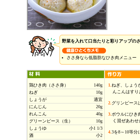
野菜を入れて口当たりと彩りアップの
ささ身なら低脂肪なひき肉メニュー
鶏ひき肉（ささ身）
140g
1.
ねぎ、しょう
んこんはすり
ねぎ
10g
しょうが
適宜
2.
グリンピース
にんじん
20g
れんこん
40g
3.
ボウルにひき
く混ぜあわせ
グリーンピース（生）
10g
しょうゆ
小1 1/3
4.
3を8～10等
酒
小2