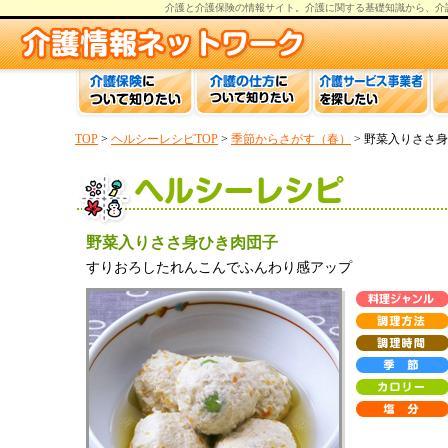
介護と介護保険の情報
サイト。
介護
に関する基礎知識から、
介
TOP
>
ヘルシーレシピTOP
>
季節からさがす（春）
> 野菜入りささ
野菜入りささ身ひき肉団子
すりおろしたれんこんでふんわり感アップ