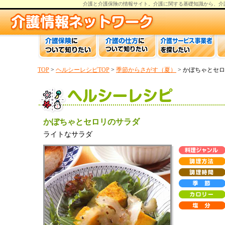
介護と介護保険の情報
サイト。
介護
に関する基礎知識から、
介
TOP
>
ヘルシーレシピTOP
>
季節からさがす（夏）
> かぼちゃとセ
かぼちゃとセロリのサラダ
ライトなサラダ