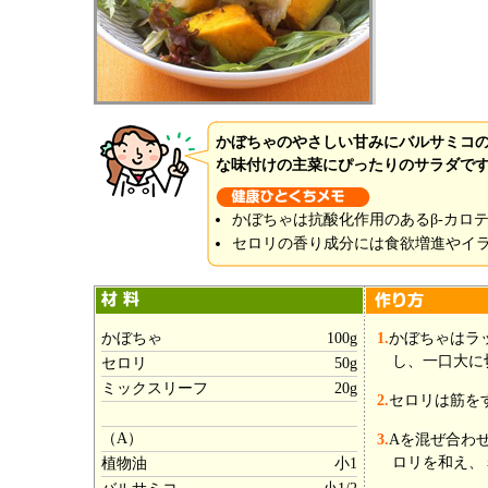
かぼちゃのやさしい甘みにバルサミコ
な味付けの主菜にぴったりのサラダで
かぼちゃは抗酸化作用のあるβ-カロ
セロリの香り成分には食欲増進やイ
かぼちゃ
100g
1.
かぼちゃはラ
し、一口大に
セロリ
50g
ミックスリーフ
20g
2.
セロリは筋を
（A）
3.
Aを混ぜ合わ
ロリを和え、
植物油
小1