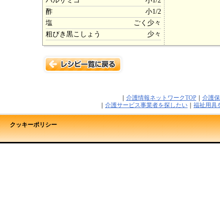
バルサミコ
小1/2
酢
小1/2
塩
ごく少々
粗びき黒こしょう
少々
｜
介護情報ネットワークTOP
｜
介護保
｜
介護サービス事業者を探したい
｜
福祉用具
クッキーポリシー