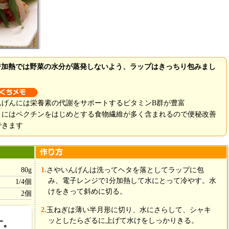
ジ加熱では野菜の水分が蒸発しないよう、ラップはきっちり包みまし
んげんには栄養素の代謝をサポートするビタミンB群が豊富
くにはペクチンをはじめとする食物繊維が多く含まれるので便秘改善
できます
80g
1.
さやいんげんは洗ってヘタを落としてラップに包
み、電子レンジで1分加熱して水にとって冷やす。水
1/4個
けをきって斜めに切る。
2個
2.
玉ねぎは薄い半月形に切り、水にさらして、シャキ
ッとしたらざるに上げて水けをしっかりきる。
す。
小1