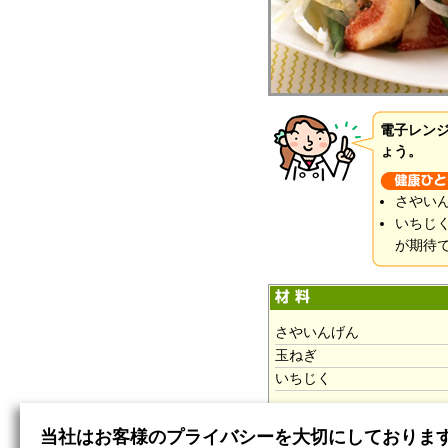
電子レン
ょう。
さやい
いちじ
が期待
さやいんげん
玉ねぎ
いちじく
（A ）
当社はお客様のプライバシーを大切にしておりま
レモン汁