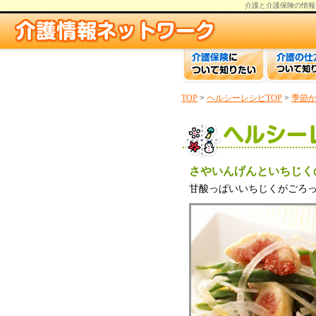
介護と介護保険の情報
TOP
>
ヘルシーレシピTOP
>
季節
さやいんげんといちじく
甘酸っぱいいちじくがごろ