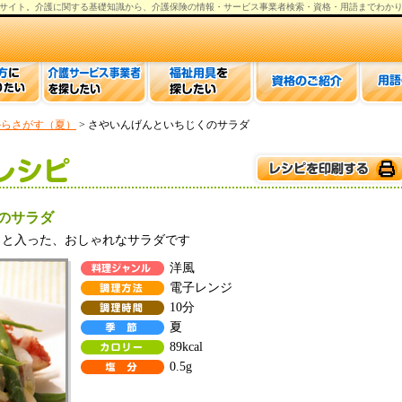
サイト。
介護
に関する基礎知識から、
介護保険の情報
・サービス事業者検索・資格・用語までわか
からさがす（夏）
> さやいんげんといちじくのサラダ
のサラダ
っと入った、おしゃれなサラダです
洋風
電子レンジ
10分
夏
89kcal
0.5g