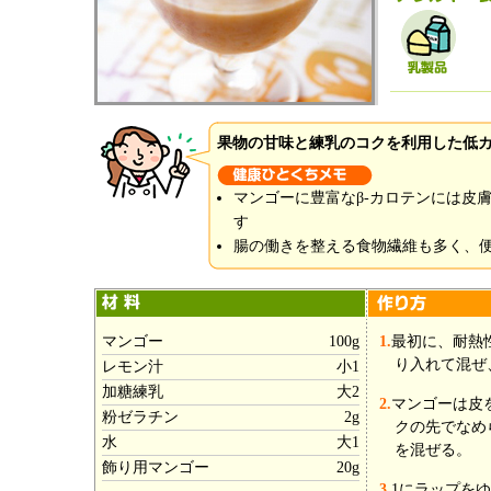
果物の甘味と練乳のコクを利用した低
マンゴーに豊富なβ-カロテンには皮
す
腸の働きを整える食物繊維も多く、
マンゴー
100g
1.
最初に、耐熱
り入れて混ぜ
レモン汁
小1
加糖練乳
大2
2.
マンゴーは皮
粉ゼラチン
2g
クの先でなめ
水
大1
を混ぜる。
飾り用マンゴー
20g
3.
1にラップをゆ