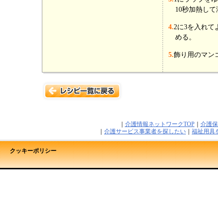
10秒加熱し
4.
2に3を入れ
める。
5.
飾り用のマン
｜
介護情報ネットワークTOP
｜
介護保
｜
介護サービス事業者を探したい
｜
福祉用具
クッキーポリシー