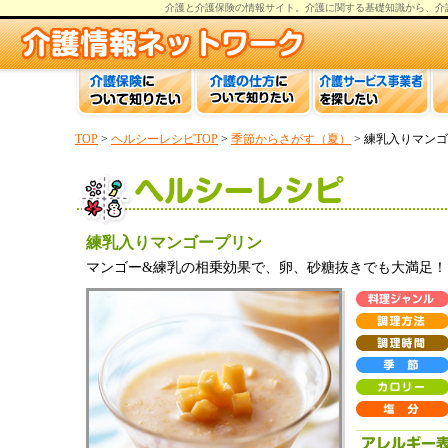
介護と介護保険の情報
サイト。
介護
に関する基礎知識から、
介
TOP
>
ヘルシーレシピTOP
>
季節からさがす（夏）
> 練乳入りマン
練乳入りマンゴープリン
マンゴー&練乳の相乗効果で、卵、砂糖抜きでも大満足！