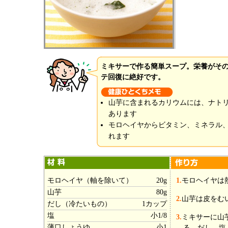
ミキサーで作る簡単スープ。栄養がそ
テ回復に絶好です。
山芋に含まれるカリウムには、ナト
あります
モロヘイヤからビタミン、ミネラル
れます
モロヘイヤ（軸を除いて）
20g
1.
モロヘイヤは
山芋
80g
2.
山芋は皮をむ
だし（冷たいもの）
1カップ
塩
小1/8
3.
ミキサーに山
薄口しょうゆ
小1
る。だし、塩