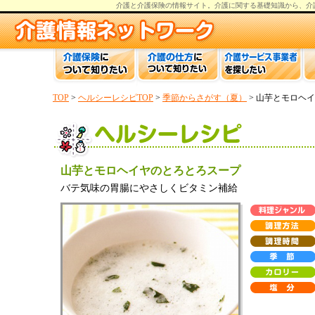
介護と介護保険の情報
サイト。
介護
に関する基礎知識から、
介
TOP
>
ヘルシーレシピTOP
>
季節からさがす（夏）
> 山芋とモロヘ
山芋とモロヘイヤのとろとろスープ
バテ気味の胃腸にやさしくビタミン補給